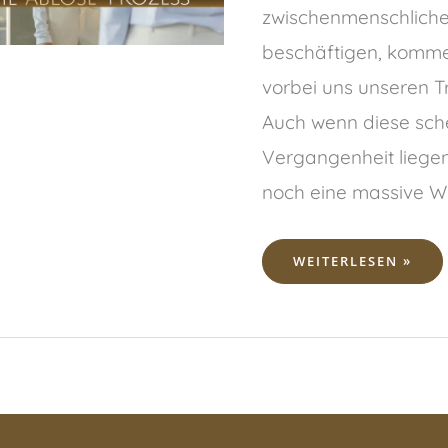
zwischenmenschlich
beschäftigen, komme
vorbei uns unseren T
Auch wenn diese sche
Vergangenheit liegen
noch eine massive Wi
DER
WEITERLESEN »
ENERGETISCHE
ABLÖSEPROZESS
–
BEZIEHUNGSPROBL
LÖSEN