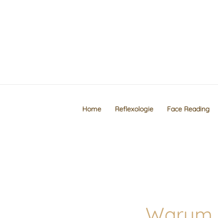
Zum
Inhalt
springen
Home
Reflexologie
Face Reading
Warum h