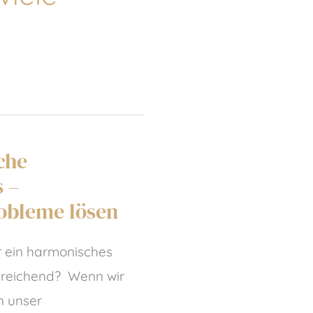
che
 –
obleme lösen
r ein harmonisches
sreichend? Wenn wir
n unser